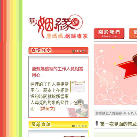
詹媽媽這裡的工作人員相當
用心
這裡的工作人員相當
用心，基本上在相當
短的時間就瞭解當事
人尋覓的對象的條件；在見
面...
(
詳全文
)
詹媽媽華人姻緣網-月下老
第一次見面的禁忌