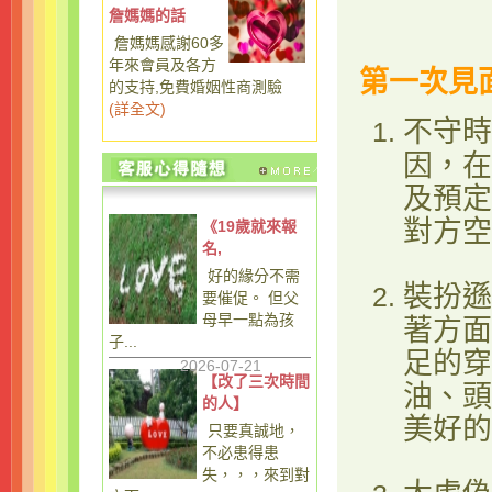
詹媽媽的話
詹媽媽感謝60多
年來會員及各方
第一次見
的支持,免費婚姻性商測驗
(
詳全文
)
不守時
因，在
及預定
對方空
《19歲就來報
名,
好的緣分不需
裝扮遜
要催促。 但父
母早一點為孩
著方面
子...
足的穿
2026-07-21
【改了三次時間
油、頭
的人】
美好的
只要真誠地，
不必患得患
失，，，來到對