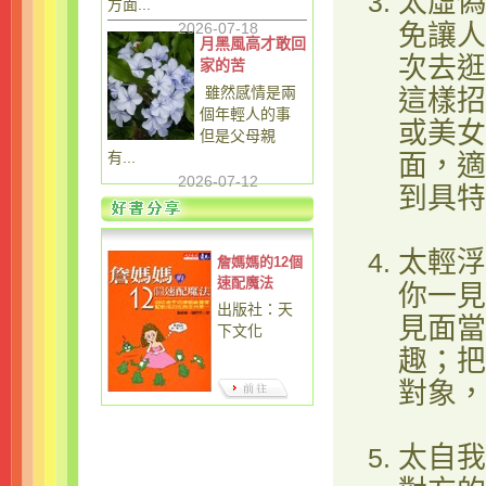
太虛偽
方面...
2026-07-18
免讓人
月黑風高才敢回
次去逛
家的苦
雖然感情是兩
這樣招
個年輕人的事
或美女
但是父母親
有...
面，適
2026-07-12
到具特
太輕浮
詹媽媽的12個
速配魔法
你一見
出版社：天
見面當
下文化
趣；把
對象，
太自我