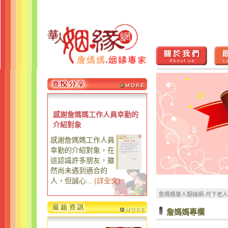
感謝詹媽媽工作人員幸勤的
介紹對象
感謝詹媽媽工作人員
幸勤的介紹對象，在
這認識許多朋友，雖
然尚未遇到適合的
人，但誠心...
(
詳全文
)
詹媽媽華人姻緣網-月下老
詹媽媽專欄