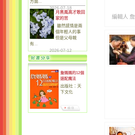
方面...
2026-07-18
月黑風高才敢回
編輯人 
家的苦
雖然感情是兩
個年輕人的事
但是父母親
有...
2026-07-12
詹媽媽的12個
速配魔法
出版社：天
下文化