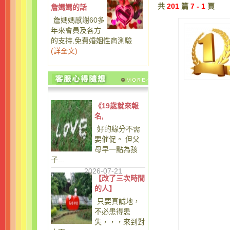
共
201
篇
7 - 1
頁
詹媽媽的話
詹媽媽感謝60多
年來會員及各方
的支持,免費婚姻性商測驗
(
詳全文
)
《19歲就來報
名,
好的緣分不需
要催促。 但父
母早一點為孩
子...
2026-07-21
【改了三次時間
的人】
只要真誠地，
不必患得患
失，，，來到對