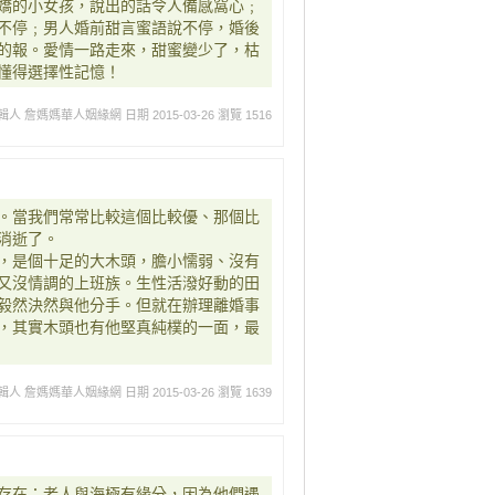
嬌的小女孩，說出的話令人備感窩心﹔
不停﹔男人婚前甜言蜜語說不停，婚後
的報。愛情一路走來，甜蜜變少了，枯
懂得選擇性記憶！
輯人 詹媽媽華人姻緣網
日期 2015-03-26
瀏覽 1516
。當我們常常比較這個比較優、那個比
消逝了。
，是個十足的大木頭，膽小懦弱、沒有
又沒情調的上班族。生性活潑好動的田
毅然決然與他分手。但就在辦理離婚事
，其實木頭也有他堅真純樸的一面，最
輯人 詹媽媽華人姻緣網
日期 2015-03-26
瀏覽 1639
存在；老人與海極有緣分，因為他們遇