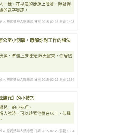
人一樣，在早晨的捷運上睡著，睜著惺
機的數字賽跑。
輯人 詹媽媽華人姻緣網
日期 2015-02-26
瀏覽 1493
辦公室小測驗，瞭解你對工作的想法
洗澡、準備上床睡覺;隔天醒來，你居然
輯人 詹媽媽華人姻緣網
日期 2015-02-26
瀏覽 1684
枕邊咒】的小技巧
邊咒」的小技巧。
情人說時，可以趁著他躺在床上，似睡
。
輯人 詹媽媽華人姻緣網
日期 2015-02-26
瀏覽 1834