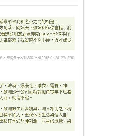
話來形容我和老公之間的相遇。
方角落，閱讀天下雜誌和科學書籍；我
著邀約朋友到家裡開party。他做事仔
比誰都緊；我習慣不拘小節，方才被提
輯人 詹媽媽華人姻緣網
日期 2015-01-26
瀏覽 2761
了，啤酒、爆米花、球衣、電視、雜
，歐洲部分公司還特許職員提早下班看
大好，應接不暇。
，歐洲的生活步調與亞洲人相比之下稍
目標不遠大，重視休閒生活與個人自
重點在享受那種刺激、競爭的感覺，與