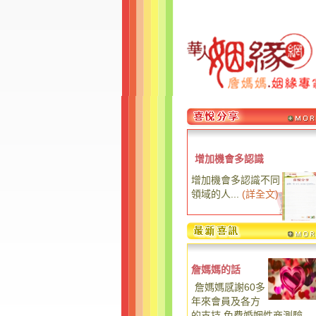
增加機會多認識
增加機會多認識不同
領域的人...
(
詳全文
)
詹媽媽的話
詹媽媽感謝60多
年來會員及各方
的支持,免費婚姻性商測驗