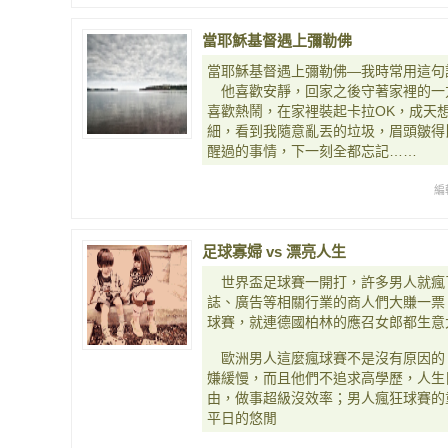
當耶穌基督遇上彌勒佛
當耶穌基督遇上彌勒佛—我時常用這句
他喜歡安靜，回家之後守著家裡的一
喜歡熱鬧，在家裡裝起卡拉OK，成天想
細，看到我隨意亂丟的垃圾，眉頭皺得
醒過的事情，下一刻全都忘記……
編
足球寡婦 vs 漂亮人生
世界盃足球賽一開打，許多男人就瘋
誌、廣告等相關行業的商人們大賺一票
球賽，就連德國柏林的應召女郎都生意
歐洲男人這麼瘋球賽不是沒有原因的
嫌緩慢，而且他們不追求高學歷，人生
由，做事超級沒效率；男人瘋狂球賽的
平日的悠閒