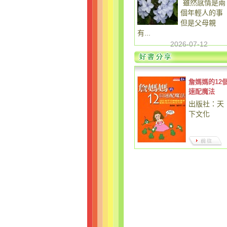
雖然感情是兩
個年輕人的事
但是父母親
有...
2026-07-12
詹媽媽的12
速配魔法
出版社：天
下文化