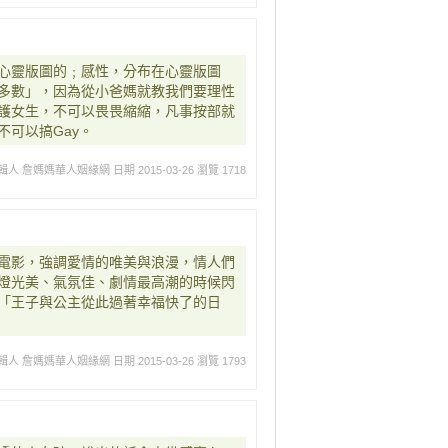
心靈版圖的﹔感性，分布在心靈版圖
多數」，因為從小爸媽就教我們要理性
護女生，不可以畏畏縮縮，凡事按部就
可以搞Gay。
輯人 詹媽媽華人姻緣網
日期 2015-03-26
瀏覽 1718
電影，強調愛情的唯美與浪漫，情人們
燈光美、氣氛佳、劇情最高潮的時候閃
「王子與公主從此過著幸福快了的日
輯人 詹媽媽華人姻緣網
日期 2015-03-26
瀏覽 1793