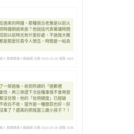
反過來的時鐘，那種很古老像是以前火
把時鐘倒過來放？他說這代表著讓時間
回到以前時光有什麼好處，不過我大概
都是那麼珍貴令人懷念，時間是一帖良
輯人 詹媽媽華人姻緣網
日期 2015-03-26
瀏覽 1603
了一架過後，收到所謂的「道歉禮
會改，再三保證下次這種事情不會再發
都沒兌現，他的「信用額度」已經破
不收白不收，當作是一種懲罰也好。好
沒事了？還真的把我當三歲小孩子？！
輯人 詹媽媽華人姻緣網
日期 2015-03-26
瀏覽 1538