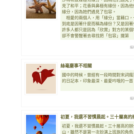
見了和平；花香與鼻極有緣份，因為他
緣分，因為她們遇見了包容。
相愛的兩個人，用「緣分」當藉口，
到底是因著什麼而稱為緣份？又是因著
許多人都只是因為「欣賞」對方的某個
卻不會警醒著去尋找把「包容」擺第
編
絲毫塵事不相關
國中的時候，曾經有一段時間對宋詞瘋
的日記本，印象最深、最愛吟哦的一首
編
初夏，我還不習慣晨起。三十層高的
初夏，我還不習慣晨起。三十層高的辦
山，雖然不是第一次扮演上班族的角色