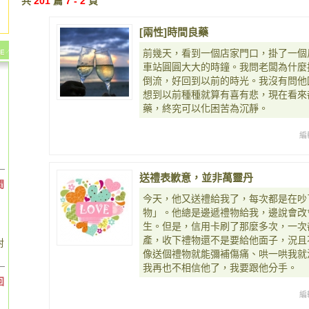
共
201
篇
7 - 2
頁
[兩性]時間良藥
前幾天，看到一個店家門口，掛了一個
車站圓圓大大的時鐘。我問老闆為什麼
倒流，好回到以前的時光。我沒有問他
想到以前種種就算有喜有悲，現在看來
藥，終究可以化困苦為沉靜。
編
送禮表歉意，並非萬靈丹
間
今天，他又送禮給我了，每次都是在吵
物」。他總是邊遞禮物給我，邊說會改
生。但是，信用卡刷了那麼多次，一次
產，收下禮物還不是要給他面子，況且
對
像送個禮物就能彌補傷痛、哄一哄我就
我再也不相信他了，我要跟他分手。
回
編