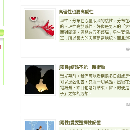
高理性也要高感性
理性，分布在心靈版圖的感性，分布在
的。理性高於感性，好像是男人的「大
面對問題，男兒有淚不輕彈﹔男生要保
班﹔所以長大的志願是當總統、而且還不
個
編
[兩性]結婚不能一時衝動
螢光幕前，我們可以看到很多日劇或是
可以逢凶化吉，克服一切萬難，然後在
電結婚，節目也剛好結束，留下的便是
子」之類的遐想。
編
[兩性]愛要選擇性記憶