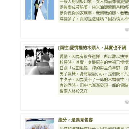
一般人的刻板印象，女人婚前像個愛撒
婚後變成黃臉婆，柴米油鹽醬醋茶嘮叨
是你做你的家務事，我翹我的腿、看我
燥變多了，真的是這樣嗎？因為情人不
編
[兩性]愛情裡的木頭人，其實也不賴
愛情，因為有很多選擇，所以難以抉擇
較棒時，其實，身邊原有的幸福已慢慢
日劇「成田離婚」裡的男主角星野一郎
男子氣概，身材瘦瘦小小，是個既平凡
中夕子，因為受不了一郎的木頭個性，
宜的同時，田中也漸漸發現一郎的優點
後兩人終於又在一
編
緣分，是遇見包容
沙特和波娃極有緣分，因為他們遇見了