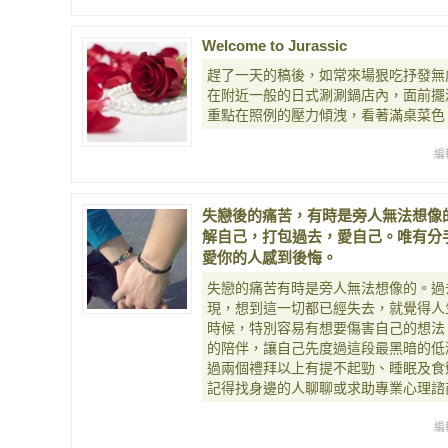
Welcome to Jurassic
趕了一天的稿後，如常來場狠吃抒發無
在附近一般的日式涮涮鍋店內，面前擺
重點在照例的壓力傾洩，看著滿桌菜色
編
失戀後的痛苦，有時是旁人無法想像
解自己，打包過去，愛自己。唯有分
愛你的人感到後悔。
失戀的痛苦有時是旁人無法想像的。過
現，想到這一切都已經失去，就覺得人生似
時候，特別容易有想要傷害自己的想法
的陪伴，讓自己先度過這段最黑暗的低
過兩個禮拜以上有提不起勁、睡眠及食
記得找身邊的人聊聊或求助專業心理諮
編