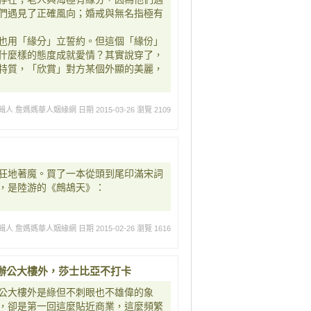
們遇見了正確風向；婚戒與無名指極有
也用「緣分」立誓約。但這個「緣份」
什麼樣的態度成就愛情？其實說穿了，
特質，「欣賞」對方某個外顯的美麗，
輯人 詹媽媽華人姻緣網
日期 2015-03-26
瀏覽 2109
狂地著魔。買了一本從頭到尾印滿宋詞
，是陸游的《鷓鴣天》：
輯人 詹媽媽華人姻緣網
日期 2015-02-26
瀏覽 1616
辦公大樓外，莎士比亞不打卡
公大樓外是綠但不刺眼也不雄偉的象
，卻是第一回這麼貼近商業，這麼頻繁