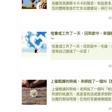
地聽見高跟鞋卡卡卡的聲音，和這麼多
忪的雙眼急急忙忙步出捷運站，與打卡
編
唸書或工作了一天，回到家中，來個
～
唸書或工作了一天，回到家中，吃飯、
發現自己變成了一朵雲！
編
上催眠課的時候，老師說了一個叫【
上催眠課的時候，老師說了一個叫「枕
所謂的枕邊咒，就是當有話或要求想對
似醒的那段時間，在他的耳邊喃喃細語
編