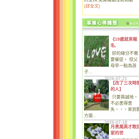
(
詳全文
)
《19歲就來報
名,
好的緣分不需
要催促。 但父
母早一點為孩
子...
2026-07-21
【改了三次時
的人】
只要真誠地，
不必患得患
失，，，來到
方面...
2026-07-18
月黑風高才敢
家的苦