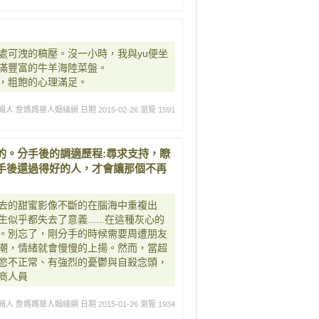
處可洩的稿壓。沒一小時，我與yu便坐
滿豐富的牛羊海陸菜盤。
，粗飽的心理滿足。
輯人 詹媽媽華人姻緣網
日期 2015-02-26
瀏覽 1591
的。分手後的調適歷程:尋求支持，瞭
手後還過得好的人，才會讓那個不再
去的甜蜜影像不斷的在腦海中重複出
乎都失去了意義......在這種灰心的
。別忘了，剛分手的時候需要周遭朋友
潮，情緒就會慢慢的上揚。然而，當超
慾不正常、有強烈的憂鬱與自殺念頭，
商人員
輯人 詹媽媽華人姻緣網
日期 2015-01-26
瀏覽 1934