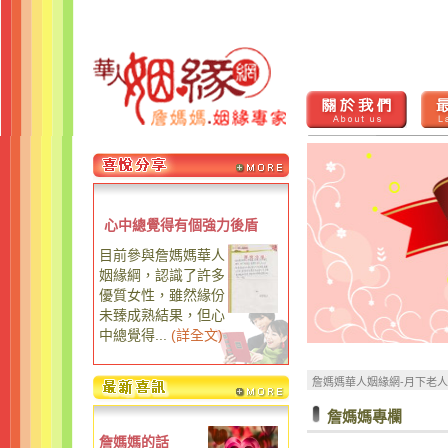
心中總覺得有個強力後盾
目前參與詹媽媽華人
姻緣綱，認識了許多
優質女性，雖然緣份
未臻成熟結果，但心
中總覺得...
(
詳全文
)
詹媽媽華人姻緣網-月下老
詹媽媽專欄
詹媽媽的話