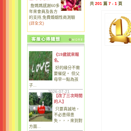
共
201
篇
7 - 1
頁
詹媽媽感謝60多
年來會員及各方
的支持,免費婚姻性商測驗
(
詳全文
)
《19歲就來報
名,
好的緣分不需
要催促。 但父
母早一點為孩
子...
2026-07-21
【改了三次時間
的人】
只要真誠地，
不必患得患
失，，，來到對
方面...