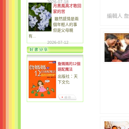
2026-07-18
月黑風高才敢回
家的苦
編輯人 
雖然感情是兩
個年輕人的事
但是父母親
有...
2026-07-12
詹媽媽的12個
速配魔法
出版社：天
下文化