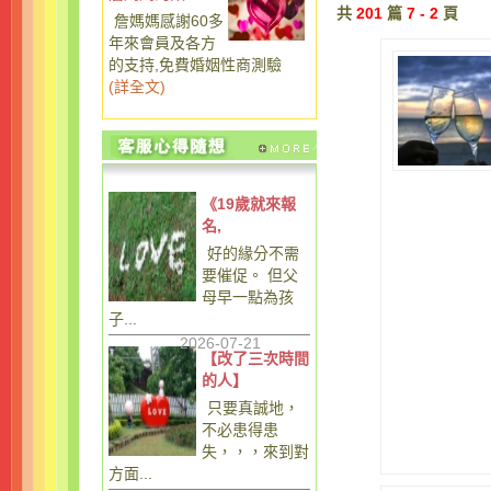
共
201
篇
7 - 2
頁
詹媽媽感謝60多
年來會員及各方
的支持,免費婚姻性商測驗
(
詳全文
)
《19歲就來報
名,
好的緣分不需
要催促。 但父
母早一點為孩
子...
2026-07-21
【改了三次時間
的人】
只要真誠地，
不必患得患
失，，，來到對
方面...