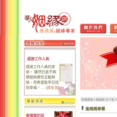
感謝工作人員
感謝工作人員的安
排。 雖然仍是不夠
積極與異性互動熱
絡，但希望能早日找
到幸福。 ...
(
詳全文
)
詹媽媽華人姻緣網-月下老
詹媽媽專欄
詹媽媽的話