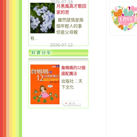
2026-07-18
月黑風高才敢回
家的苦
雖然感情是兩
個年輕人的事
但是父母親
有...
2026-07-12
詹媽媽的12個
速配魔法
出版社：天
下文化