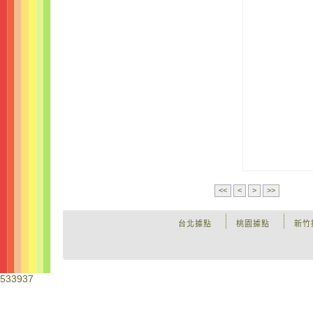
<<
<
>
>>
台北據點
桃園據點
新竹
533937