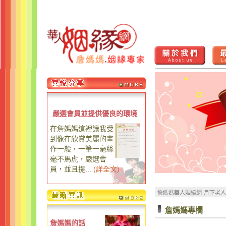
嚴選會員並提供優良的環境
在詹媽媽這裡讓我受
到像在欣賞美麗的畫
作一般，一筆一毫絲
毫不馬虎，嚴選會
員，並且提...
(
詳全文
)
詹媽媽華人姻緣網-月下老
詹媽媽專欄
詹媽媽的話