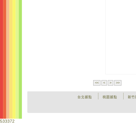
<<
<
>
>>
台北據點
桃園據點
新竹
533372