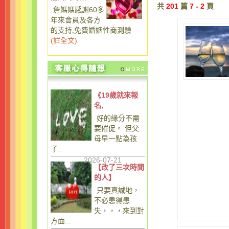
共
201
篇
7 - 2
頁
詹媽媽感謝60多
年來會員及各方
的支持,免費婚姻性商測驗
(
詳全文
)
《19歲就來報
名,
好的緣分不需
要催促。 但父
母早一點為孩
子...
2026-07-21
【改了三次時間
的人】
只要真誠地，
不必患得患
失，，，來到對
方面...