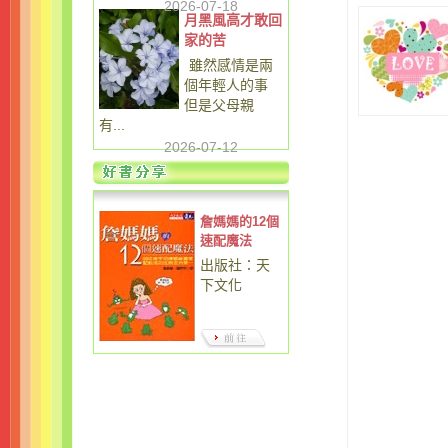
2026-07-18
月黑風高才敢回
家的苦
雖然感情是兩
個年輕人的事
但是父母親
有...
2026-07-12
詹媽媽的12個
速配魔法
出版社：天
下文化