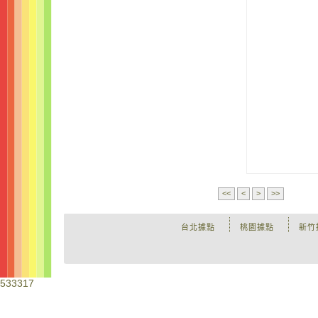
<<
<
>
>>
台北據點
桃園據點
新竹
533317