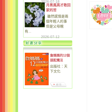
2026-07-18
月黑風高才敢回
家的苦
雖然感情是兩
個年輕人的事
但是父母親
有...
2026-07-12
詹媽媽的12個
速配魔法
出版社：天
下文化