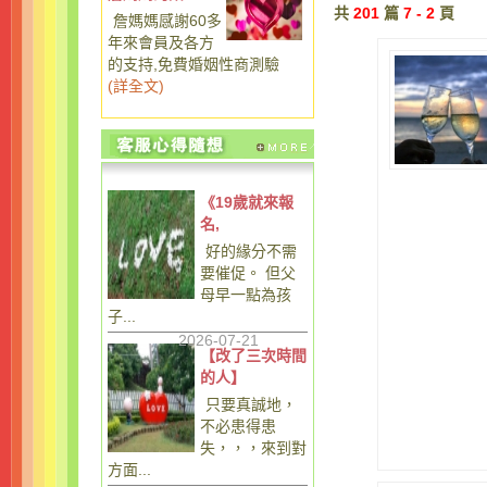
共
201
篇
7 - 2
頁
詹媽媽感謝60多
年來會員及各方
的支持,免費婚姻性商測驗
(
詳全文
)
《19歲就來報
名,
好的緣分不需
要催促。 但父
母早一點為孩
子...
2026-07-21
【改了三次時間
的人】
只要真誠地，
不必患得患
失，，，來到對
方面...