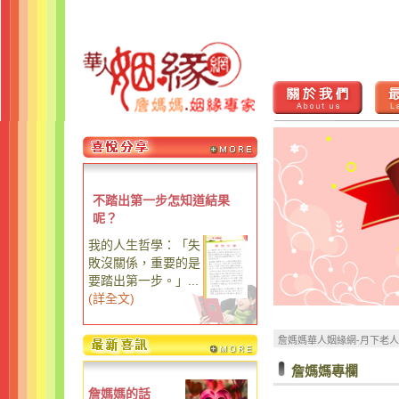
不踏出第一步怎知道結果
呢？
我的人生哲學：「失
敗沒關係，重要的是
要踏出第一步。」...
(
詳全文
)
詹媽媽華人姻緣網-月下老
詹媽媽專欄
詹媽媽的話