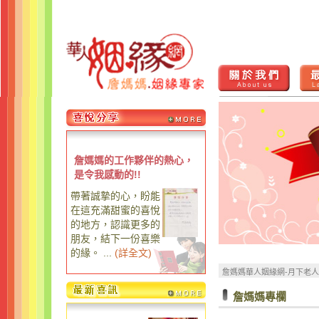
詹媽媽的工作夥伴的熱心，
是令我感動的!!
帶著誠摯的心，盼能
在這充滿甜蜜的喜悅
的地方，認識更多的
朋友，結下一份喜樂
的緣。 ...
(
詳全文
)
詹媽媽華人姻緣網-月下老
詹媽媽專欄