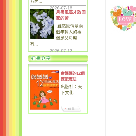
方面...
2026-07-18
月黑風高才敢回
家的苦
雖然感情是兩
個年輕人的事
但是父母親
有...
2026-07-12
詹媽媽的12個
速配魔法
出版社：天
下文化