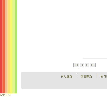
<<
<
>
>>
台北據點
桃園據點
新竹
533503