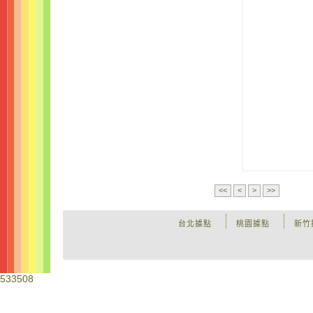
<<
<
>
>>
台北據點
桃園據點
新竹
533508