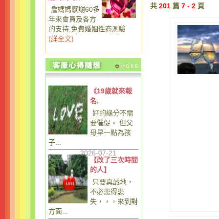
共
201
篇
7 - 2
頁
詹媽媽感謝60多
年來會員及各方
的支持,免費婚姻性商測驗
(
詳全文
)
《19歲就來報
名,
好的緣分不需
要催促。 但父
母早一點為孩
子...
2026-07-21
【改了三次時間
的人】
只要真誠地，
不必患得患
失，，，來到對
方面...