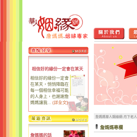
相信好的緣份一定會在某天
相信好的緣份一定會
在某天，悄悄降臨在
每一個相信幸福可能
的人身上，也謝謝詹
媽媽讓我...
(
詳全文
)
詹媽媽華人姻緣網-月下老
詹媽媽專欄
詹媽媽的話