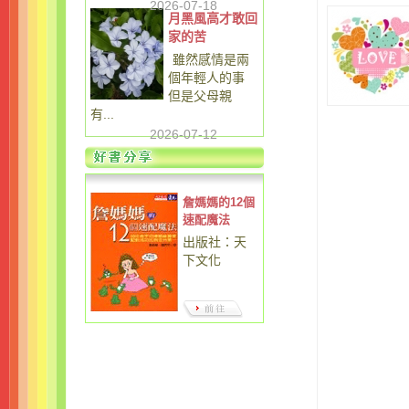
2026-07-18
月黑風高才敢回
家的苦
雖然感情是兩
個年輕人的事
但是父母親
有...
2026-07-12
詹媽媽的12個
速配魔法
出版社：天
下文化