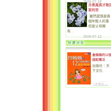
2026-07-18
月黑風高才敢
家的苦
雖然感情是兩
個年輕人的事
但是父母親
有...
2026-07-12
詹媽媽的12
速配魔法
出版社：天
下文化