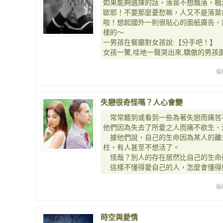
如果能夠選擇的話，落葉不想飄落，楓
歐耶！不要那麼憂愁嘛，人又不是落葉
啦！想起國外一則很貼心的面紙廣告，
樣的～
一男孩在餐廳對女孩說:【分手吧！】
女孩一驚,哇地一聲哭出來,驕傲的男孩
編
失戀很奇怪嗎？人心會變
常常聽到或看到一些為著失戀而痛苦
他們因為失去了所愛之人而痛不欲生、
據他們說，自己的生命因為某人的離
柱，有人甚至不想活了。
怪哉？別人的存在居然比自己的生命
這樣不懂得愛自己的人，怎麼會懂得
編
時空與愛情