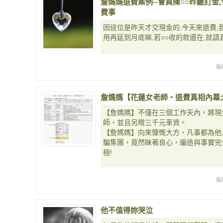
詹媽媽退費案例--會員陳○○昨繳訂金,
費事
因這位是昨天才交現金的,今天來退費,
用再延到月底嘛,若○○收的款還在,就請
編
詹媽媽【花蓮女老師‧退費真相內幕
【詹媽媽】不僅在三個工作天內，將現
師，並且另贈三千元車資。
【詹媽媽】向來慷慨大方，凡事都為他
騙集團，竟然昧著良心，編造與事實完
極!
編
他不值得妳哭泣