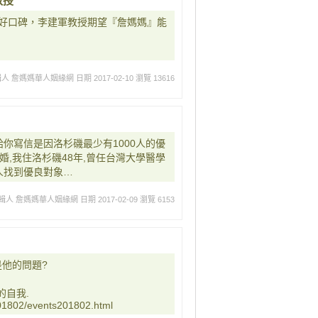
教授
好口碑，李建軍教授期望『詹媽媽』能
輯人 詹媽媽華人姻緣網
日期 2017-02-10
瀏覽 13616
給你寫信是因洛杉磯最少有1000人的優
婚,我住洛杉磯48年,曾任台灣大學醫學
人找到優良對象…
輯人 詹媽媽華人姻緣網
日期 2017-02-09
瀏覽 6153
是他的問題?
的自我.
01802/events201802.html