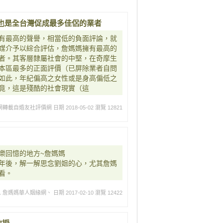
也是全台灣促成最多佳侶的業者
有最高的聲譽，相當低的負面評論，就
媒介予以綜合評估，詹媽媽擁有最高的
者。其客層隸屬社會的中堅，在奇摩生
本區最多的正面評價（已屏除業者自問
如此，年紀偏高之女性或是身高偏低之
竟，這是殘酷的社會現實（這
網轉載自婚友社評價網
日期 2018-05-02
瀏覽 12821
樂回憶的地方~詹媽媽
年後，解一解思念劉姐的心，尤其詹媽
看。
人 詹媽媽華人姻緣網、
日期 2017-02-10
瀏覽 12422