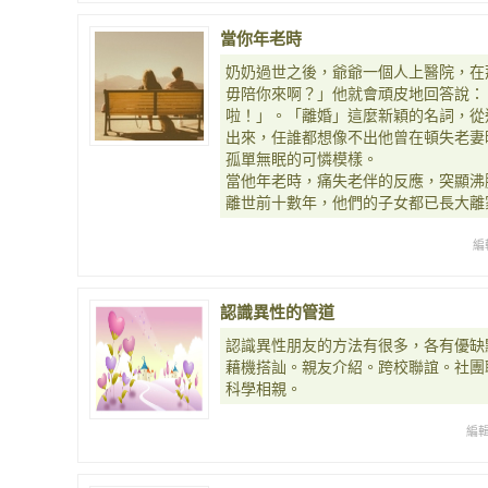
當你年老時
奶奶過世之後，爺爺一個人上醫院，在
毋陪你來啊？」他就會頑皮地回答說：
啦！」。「離婚」這麼新穎的名詞，從
出來，任誰都想像不出他曾在頓失老妻
孤單無眠的可憐模樣。
當他年老時，痛失老伴的反應，突顯沸
離世前十數年，他們的子女都已長大離
編
認識異性的管道
認識異性朋友的方法有很多，各有優缺
藉機搭訕。親友介紹。跨校聯誼。社團
科學相親。
編