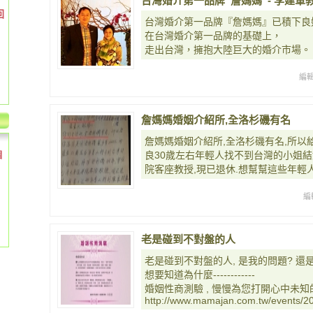
台灣婚介第一品牌“詹媽媽”- 李建軍
回
台灣婚介第一品牌『詹媽媽』已積下良
在台灣婚介第一品牌的基礎上，
走出台灣，擁抱大陸巨大的婚介市場。
編
詹媽媽婚姻介紹所,全洛杉磯有名
詹媽媽婚姻介紹所,全洛杉磯有名,所以
個
良30歲左右年輕人找不到台灣的小姐結
院客座教授,現已退休.想幫幫這些年輕
編
老是碰到不對盤的人
老是碰到不對盤的人, 是我的問題? 還
想要知道為什麼------------
婚姻性商測驗 , 慢慢為您打開心中未知
http://www.mamajan.com.tw/events/2