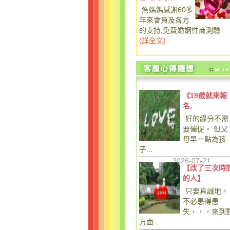
詹媽媽感謝60多
年來會員及各方
的支持,免費婚姻性商測驗
(
詳全文
)
《19歲就來報
名,
好的緣分不需
要催促。 但父
母早一點為孩
子...
2026-07-21
【改了三次時
的人】
只要真誠地，
不必患得患
失，，，來到
方面...