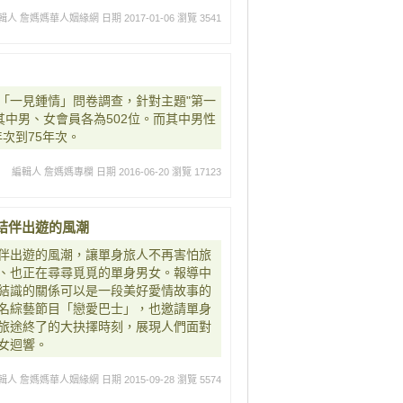
輯人 詹媽媽華人姻緣網
日期 2017-01-06
瀏覽 3541
的「一見鍾情」問卷調查，針對主題"第一
其中男、女會員各為502位。而其中男性
年次到75年次。
編輯人 詹媽媽專欄
日期 2016-06-20
瀏覽 17123
結伴出遊的風潮
伴出遊的風潮，讓單身旅人不再害怕旅
、也正在尋尋覓覓的單身男女。報導中
結識的關係可以是一段美好愛情故事的
名綜藝節目「戀愛巴士」，也邀請單身
旅途終了的大抉擇時刻，展現人們面對
女迴響。
輯人 詹媽媽華人姻緣網
日期 2015-09-28
瀏覽 5574