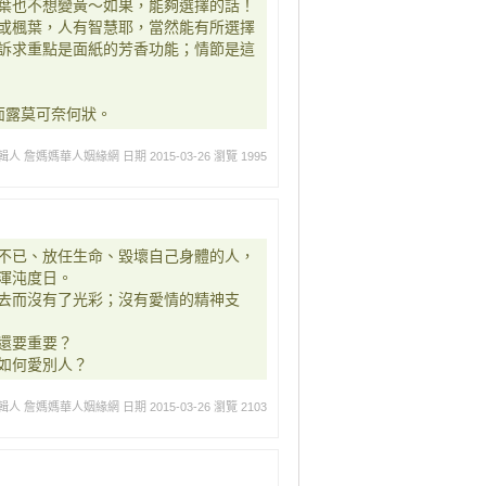
葉也不想變黃～如果，能夠選擇的話！
或楓葉，人有智慧耶，當然能有所選擇
訴求重點是面紙的芳香功能；情節是這
面露莫可奈何狀。
輯人 詹媽媽華人姻緣網
日期 2015-03-26
瀏覽 1995
不已、放任生命、毀壞自己身體的人，
渾沌度日。
去而沒有了光彩；沒有愛情的精神支
還要重要？
如何愛別人？
輯人 詹媽媽華人姻緣網
日期 2015-03-26
瀏覽 2103