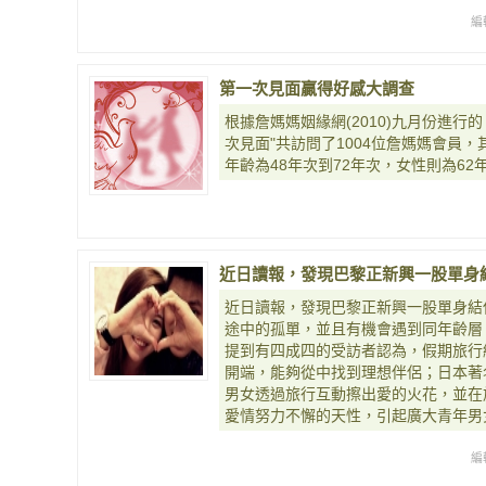
編
第一次見面贏得好感大調查
根據詹媽媽姻緣網(2010)九月份進行
次見面"共訪問了1004位詹媽媽會員，
年齡為48年次到72年次，女性則為62
近日讀報，發現巴黎正新興一股單身
近日讀報，發現巴黎正新興一股單身結
途中的孤單，並且有機會遇到同年齡層
提到有四成四的受訪者認為，假期旅行
開端，能夠從中找到理想伴侶；日本著
男女透過旅行互動擦出愛的火花，並在
愛情努力不懈的天性，引起廣大青年男
編