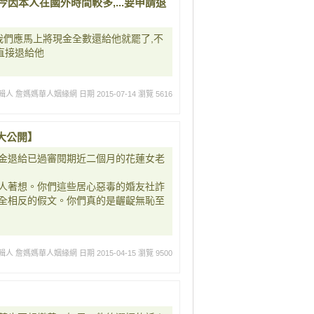
今因本人在國外時間較多,...要申請退
我們應馬上將現金全數還給他就罷了,不
直接退給他
輯人 詹媽媽華人姻緣網
日期 2015-07-14
瀏覽 5616
大公開】
金退給已過審閱期近二個月的花蓮女老
人著想。你們這些居心惡毒的婚友社詐
全相反的假文。你們真的是齷齪無恥至
輯人 詹媽媽華人姻緣網
日期 2015-04-15
瀏覽 9500