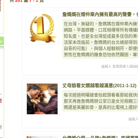
共
201
篇
7 - 1
頁
詹媽媽在婚仲業內擁有最高的聲譽，
在台灣，無疑的，詹媽媽在婚仲業內擁
網路、平面媒體、口耳相傳等所有傳播
知名度，也是全台灣促成最多佳侶的業
活家未改版前，詹媽媽的台北總部得到
自答的可能），與個人經驗相符，即便
男性在詹媽媽的機會恐怕依然艱困，畢
編輯人 詹媽媽華人姻緣
丈母娘看女婿越看越滿意(2011-1-12)
每次經過明曜總會抬起頭看看那給我快
間
那天再進詹媽媽辦公室已是女兒相親三
媽還是美麗如昔，是真的比電視上還好
編輯
對