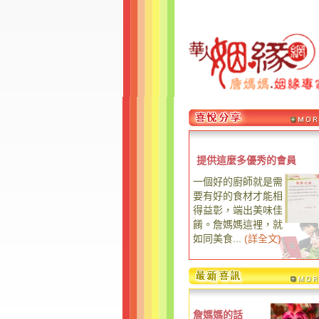
提供這麼多優秀的會員
一個好的廚師就是需
要有好的食材才能相
得益彰，端出美味佳
餚。詹媽媽這裡，就
如同美食...
(
詳全文
)
詹媽媽的話