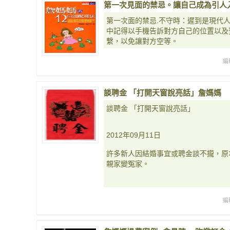
第一次見面的禁忌。讓自己成為引人
第一次面的禁忌.不守時：遲到是現代
中記得以手機告訴對方自己的位置以及
繫，以免讓對方空等。
編
談聘金 「打開天窗說亮話」詹媽媽
談聘金 「打開天窗說亮話」
2012年09月11日
許多新人因結婚事宜或聘金談不攏，原
親家變冤家。
編