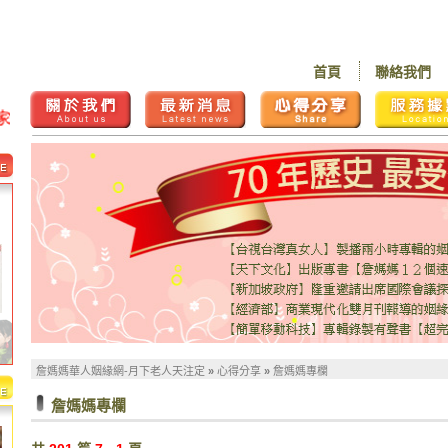
首頁
聯絡我們
詹媽媽華人姻緣網-月下老人天注定
»
心得分享
»
詹媽媽專欄
詹媽媽專欄