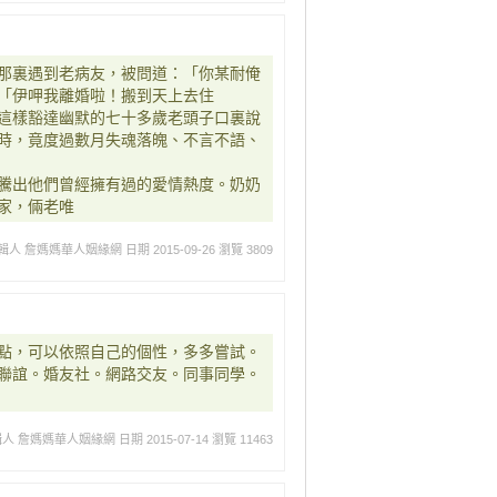
那裏遇到老病友，被問道：「你某耐俺
「伊呷我離婚啦！搬到天上去住
這樣豁達幽默的七十多歲老頭子口裏說
時，竟度過數月失魂落魄、不言不語、
騰出他們曾經擁有過的愛情熱度。奶奶
家，倆老唯
輯人 詹媽媽華人姻緣網
日期 2015-09-26
瀏覽 3809
點，可以依照自己的個性，多多嘗試。
聯誼。婚友社。網路交友。同事同學。
輯人 詹媽媽華人姻緣網
日期 2015-07-14
瀏覽 11463