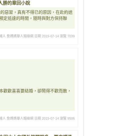
入勝的章回小說
人的惡習，真有不得已的原因，在赴約途
預定抵達的時間，隨時與對方保持聯
輯人 詹媽媽華人姻緣網
日期 2015-07-14
瀏覽 7039
本歡歡喜喜要結婚，卻鬧得不歡而散，
輯人 詹媽媽華人姻緣網
日期 2015-07-14
瀏覽 9506