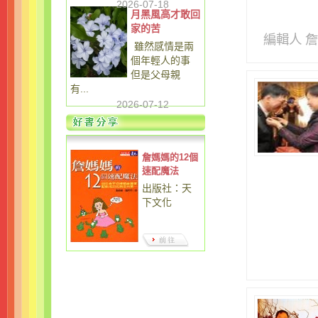
2026-07-18
月黑風高才敢回
家的苦
編輯人 
雖然感情是兩
個年輕人的事
但是父母親
有...
2026-07-12
詹媽媽的12個
速配魔法
出版社：天
下文化