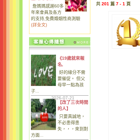
共
201
篇
7 - 1
頁
詹媽媽感謝60多
年來會員及各方
的支持,免費婚姻性商測驗
(
詳全文
)
《19歲就來報
名,
好的緣分不需
要催促。 但父
母早一點為孩
子...
2026-07-21
【改了三次時間
的人】
只要真誠地，
不必患得患
失，，，來到對
方面...