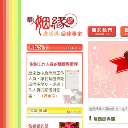
謝謝工作人員的關懷與愛護
感謝台中詹媽媽工作
人員，讓我有機會認
識很多朋友，謝謝工
作人員的關懷與愛
護。 ...
(
詳全文
)
詹媽媽華人姻緣網-月下老
詹媽媽專欄
詹媽媽的話