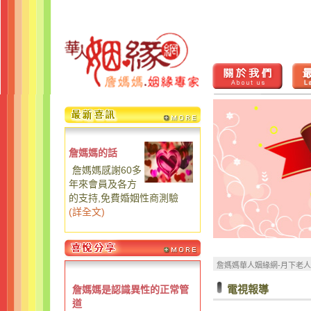
詹媽媽的話
詹媽媽感謝60多
年來會員及各方
的支持,免費婚姻性商測驗
(
詳全文
)
詹媽媽華人姻緣網-月下老
電視報導
詹媽媽是認識異性的正常管
道