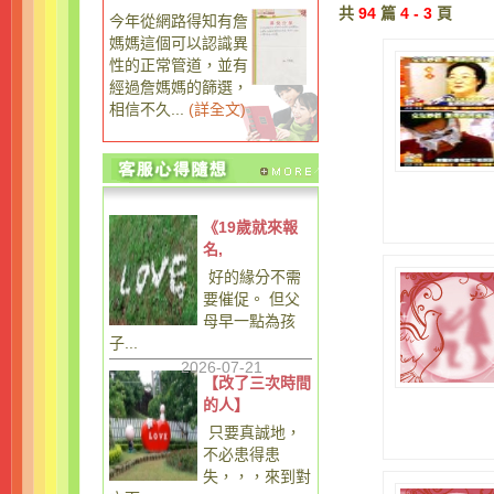
共
94
篇
4 - 3
頁
今年從網路得知有詹
媽媽這個可以認識異
性的正常管道，並有
經過詹媽媽的篩選，
相信不久...
(
詳全文
)
《19歲就來報
名,
好的緣分不需
要催促。 但父
母早一點為孩
子...
2026-07-21
【改了三次時間
的人】
只要真誠地，
不必患得患
失，，，來到對