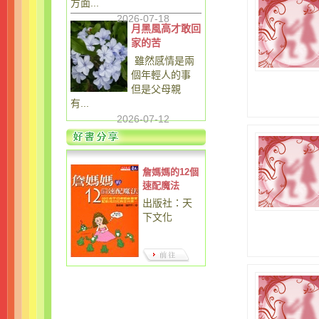
方面...
2026-07-18
月黑風高才敢回
家的苦
雖然感情是兩
個年輕人的事
但是父母親
有...
2026-07-12
詹媽媽的12個
速配魔法
出版社：天
下文化