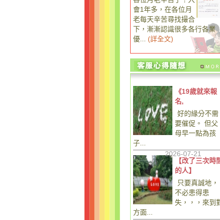
會1年多，在各位月
老每天辛苦尋找撮合
下，漸漸認識很多各行各業
優...
(
詳全文
)
《19歲就來報
名,
好的緣分不需
要催促。 但父
母早一點為孩
子...
2026-07-21
【改了三次時
的人】
只要真誠地，
不必患得患
失，，，來到
方面...