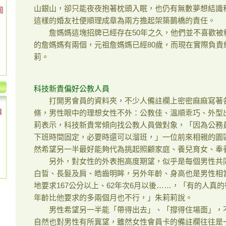
山銀山，卻只能夜夜抱著枕頭入眠，也仍有無數夢想結識
回
這樣的婚友社便順理成章為兩方擔起架築鵲橋的責任。
詹媽媽這塊招牌已經存在50年之久，他們並不喜歡被
的詹媽媽有兩個，元祖詹媽媽已經80歲，而現在實際負責
莉。
科技新貴偏好公教人員
打開男會員的資料夾，不少人備註欄上密密麻麻寫著各
個
條，男性眼中的理想女性不外：公教佳、溫順乖巧、外型
莉表示，科技新貴常傾向找公教人員做對象，「因為公務
下班時間固定，必要時還可以溜班，」一位前來相親的園
然希望另一半最好能夠代為挑起照顧家庭、養兒育女、奉
另外，對女性的外表抱高度期望，似乎是每個男性共同
白晢、長髮及肩、皓齒明眸，另外年齡、身高也是男性相
地要求167公分以上、62年次6月以後……，「有的人真的
年齡比他要求的多兩個月也不行，」朱莉莉說。
男性希望另一半能「帶得出去」、「撐得住場面」，不
自然也對男性有所冀望，雖然女性會員卡的備註欄往往是