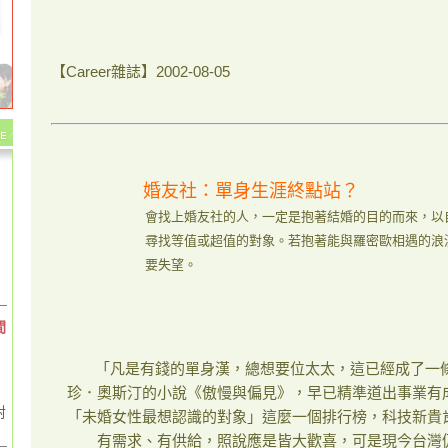
【Career雜誌】2002-08-05
婚友社：單身生涯終點站？
會找上婚友社的人，一定是抱著結婚的目的而來，以
尋找等值或超值的對象。若抱著能與羅密歐相遇的浪
要失望。
間
「凡是有錢的單身漢，總想要位太太，這已經成了一條舉
珍．奧斯汀的小說《傲慢與偏見》，早已精準道出事業有
對
「未婚女性最想認識的對象」這麼一個排行榜，科技新貴
有需求、有供給，照說應是皆大歡喜，可是現今台灣仍