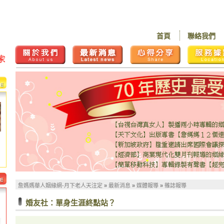
首頁
聯絡我們
詹媽媽華人姻緣網-月下老人天注定
»
最新消息
»
媒體報導
»
雜誌報導
婚友社：單身生涯終點站？