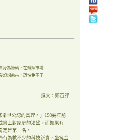
自身為籌碼，在婚姻市場
漫幻想前來，恐怕免不了
撰文：鄭百評
世公認的真理。」150幾年前
成男士對家庭的渴望。而如果有
肯定是第一名。
有為數不少的科技新貴，坐擁金