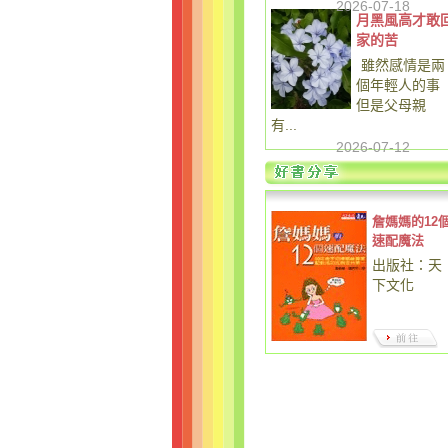
2026-07-18
月黑風高才敢
家的苦
雖然感情是兩
個年輕人的事
但是父母親
有...
2026-07-12
詹媽媽的12
速配魔法
出版社：天
下文化