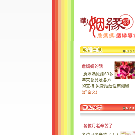
詹媽媽的話
詹媽媽感謝60多
年來會員及各方
的支持,免費婚姻性商測驗
(
詳全文
)
各位月老辛苦了
各位月老辛苦了！入