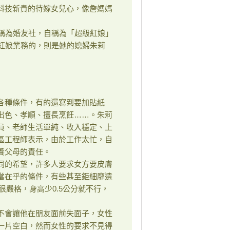
科技新貴的待嫁女兒心，像詹媽媽
稱為婚友社，自稱為「超級紅娘」
紅娘業務的，則是她的媳婦朱莉
種條件，有的還寫到要加貼紙
出色、孝順、擅長烹飪……。朱莉
員、老師生活單純、收入穩定、上
區工程師表示，由於工作太忙，自
養父母的責任。
的希望，許多人要求女方要皮膚
當在乎的條件，有些甚至鉅細靡遺
很嚴格，身高少0.5公分就不行，
會讓他在朋友面前失面子，女性
一片空白，然而女性的要求不見得