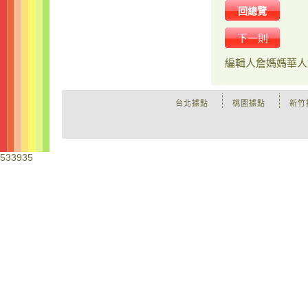
回總覽
下一則
編輯人
詹媽媽華人
台北據點
桃園據點
新竹
533935