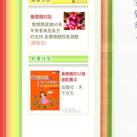
詹媽媽的話
詹媽媽感謝60多
年來會員及各方
的支持,免費婚姻性商測驗
(
詳全文
)
詹媽媽的12個
速配魔法
出版社：天
下文化