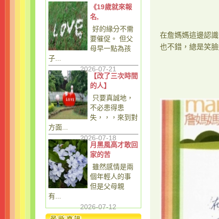
《19歲就來報
名,
好的緣分不需
在詹媽媽這邊認識
要催促。 但父
也不錯，總是笑臉
母早一點為孩
子...
2026-07-21
【改了三次時間
的人】
只要真誠地，
不必患得患
失，，，來到對
方面...
2026-07-18
月黑風高才敢回
家的苦
雖然感情是兩
個年輕人的事
但是父母親
有...
2026-07-12