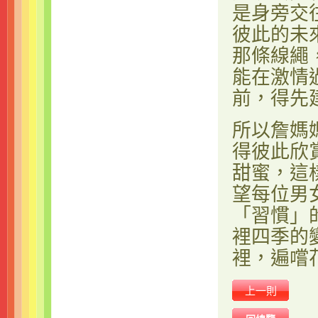
是身旁交
彼此的未
那條線繩
能在激情
前，得先
所以詹媽
得彼此欣
甜蜜，這
望每位男
「習慣」
裡四季的
裡，遍嚐
上一則