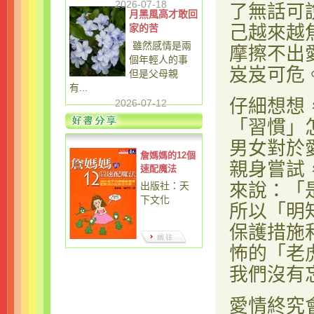
2026-07-18
了無話可
月黑風高才敢回
家的苦
己越來越
雖然感情是兩
摩擦不出
個年輕人的事
岌岌可危
但是父母親
有...
仔細想想
2026-07-12
「習慣」
男女對於
詹媽媽的12個
親身嘗試
速配魔法
出版社：天
來說：「
下文化
所以「明
保護措施
怖的「老
我們沒有
愛情終究