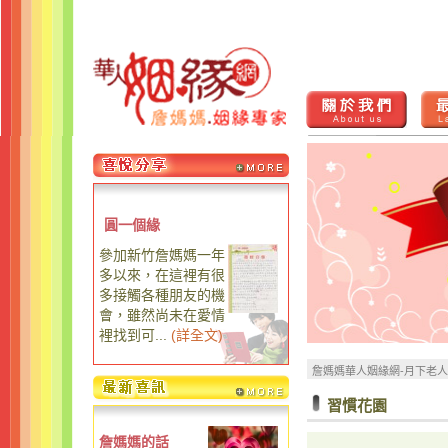
圓一個緣
參加新竹詹媽媽一年
多以來，在這裡有很
多接觸各種朋友的機
會，雖然尚未在愛情
裡找到可...
(
詳全文
)
詹媽媽華人姻緣網-月下老
習慣花園
詹媽媽的話