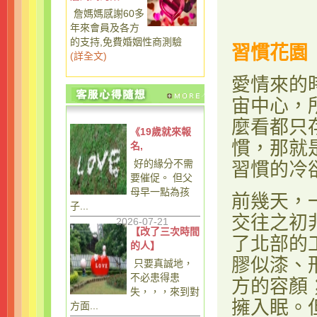
詹媽媽感謝60多
年來會員及各方
的支持,免費婚姻性商測驗
習慣花園
(
詳全文
)
愛情來的
宙中心，
麼看都只
《19歲就來報
慣，那就
名,
好的緣分不需
習慣的冷
要催促。 但父
母早一點為孩
前幾天，
子...
交往之初
2026-07-21
【改了三次時間
了北部的
的人】
膠似漆、
只要真誠地，
不必患得患
方的容顏
失，，，來到對
擁入眠。
方面...