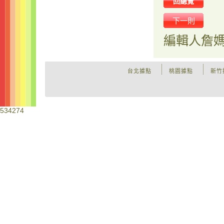
回總覽
下一則
編輯人
詹
台北據點
桃園據點
新竹
534274