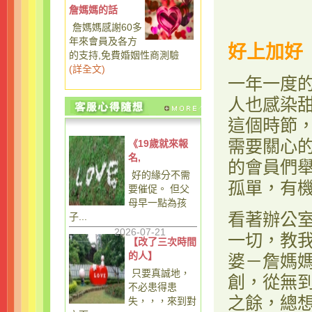
詹媽媽的話
詹媽媽感謝60多
年來會員及各方
好上加好
的支持,免費婚姻性商測驗
(
詳全文
)
一年一度
人也感染
這個時節
需要關心
《19歲就來報
名,
的會員們
好的緣分不需
孤單，有
要催促。 但父
母早一點為孩
看著辦公
子...
2026-07-21
一切，教
【改了三次時間
的人】
婆－詹媽
只要真誠地，
創，從無
不必患得患
之餘，總
失，，，來到對