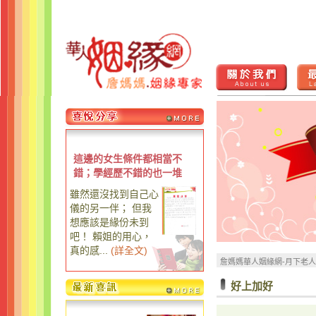
這邊的女生條件都相當不
錯；學經歷不錯的也一堆
雖然還沒找到自己心
儀的另一伴； 但我
想應該是緣份未到
吧！ 賴姐的用心，
真的感...
(
詳全文
)
詹媽媽華人姻緣網-月下老
好上加好