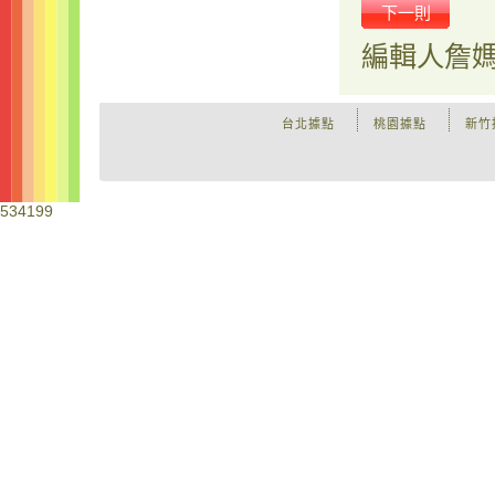
下一則
編輯人
詹
台北據點
桃園據點
新竹
534199