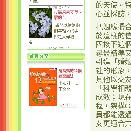
方面...
的天使。
2026-07-18
月黑風高才敢回
心並採訪
家的苦
雖然感情是兩
把姻緣撮
個年輕人的事
於這樣的
但是父母親
有...
國接下這
2026-07-12
尋最精準
引進「婚
社的形象
詹媽媽的12個
速配魔法
其他以交
出版社：天
「科學相
下文化
成效；現
程，架構G
員都能透
女更適合