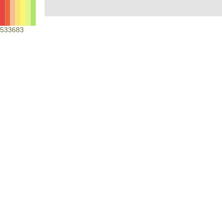
533683